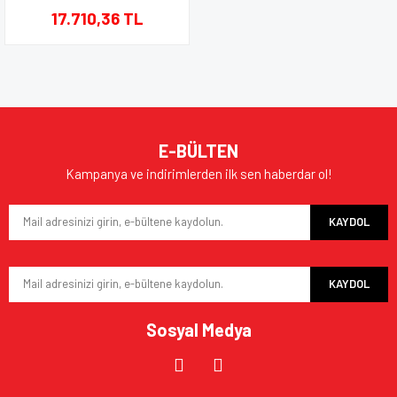
17.710,36 TL
E-BÜLTEN
Kampanya ve indirimlerden ilk sen haberdar ol!
KAYDOL
KAYDOL
Sosyal Medya