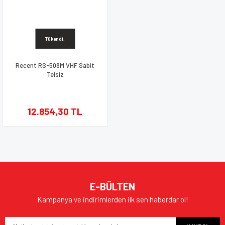
Tükendi.
Recent RS-508M VHF Sabit
Telsiz
12.854,30 TL
E-BÜLTEN
Kampanya ve indirimlerden ilk sen haberdar ol!