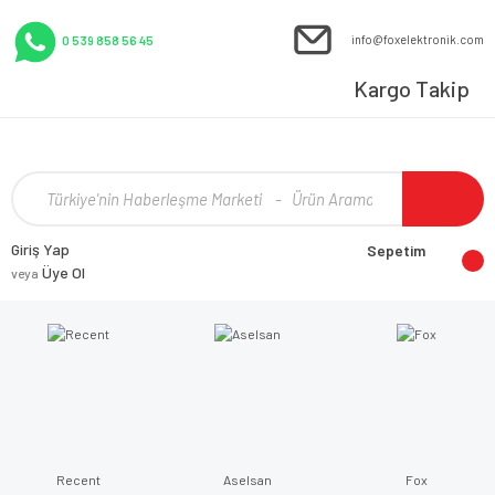
info@foxelektronik.com
0 539 858 56 45
Kargo Takip
Giriş Yap
Sepetim
Üye Ol
veya
Recent
Aselsan
Fox