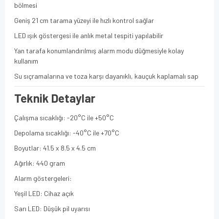
bölmesi
Geniş 21 cm tarama yüzeyi ile hızlı kontrol sağlar
LED ışık göstergesi ile anlık metal tespiti yapılabilir
Yan tarafa konumlandırılmış alarm modu düğmesiyle kolay
kullanım
Su sıçramalarına ve toza karşı dayanıklı, kauçuk kaplamalı sap
Teknik Detaylar
Çalışma sıcaklığı: -20°C ile +50°C
Depolama sıcaklığı: -40°C ile +70°C
Boyutlar: 41.5 x 8.5 x 4.5 cm
Ağırlık: 440 gram
Alarm göstergeleri:
Yeşil LED: Cihaz açık
Sarı LED: Düşük pil uyarısı