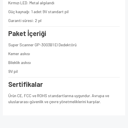
Kırmızı LED: Metal algılandı
Güç kaynağı: 1 adet 9V standart pil
Garanti süresi: 2 yıl
Paket İçeriği
Super Scanner GP-3003B1 El Dedektörü
Kemer askısı
Bileklik askısı
9V pil
Sertifikalar
Ürün CE, FCC ve ROHS standartlarına uygundur. Avrupa ve
uluslararası güvenlik ve çevre yönetmeliklerini karşılar.
Bu ürünün fiyat bilgisi, resim, ürün açıklamalarında ve diğer