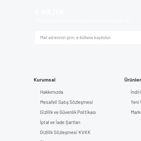
Ürün açıklamasında eksik bilgiler bulunuyor.
E-BÜLTEN
Ürün bilgilerinde hatalar bulunuyor.
Kampanya ve indirimlerden ilk sen haberdar ol!
Ürün fiyatı diğer sitelerden daha pahalı.
Bu ürüne benzer farklı alternatifler olmalı.
Kurumsal
Ürünle
Hakkımızda
İndir
Mesafeli Satış Sözleşmesi
Yeni 
Gizlilik ve Güvenlik Politikası
Mark
İptal ve İade Şartları
Gizlilik Sözleşmesi KVKK