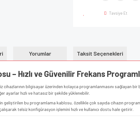
Tavsiye Et
ri
Yorumlar
Taksit Seçenekleri
su – Hızlı ve Güvenilir Frekans Progr
z cihazlarının bilgisayar üzerinden kolayca programlanmasını sağlayan bir b
r ayarlar hızlı ve hatasız bir şekilde yüklenebilir.
r için geliştirilen bu programlama kablosu, özellikle çok sayıda cihazın pr
alışarak telsiz konfigürasyon işlemini hızlı ve kullanıcı dostu hale getirir.