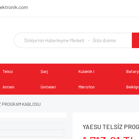
lektronik.com
Telsiz
Şarj
Kulaklık I
Batarya
Anteni
Üniteleri
Mikrofon
Belklip
Z PROGRAM KABLOSU
YAESU TELSİZ PRO