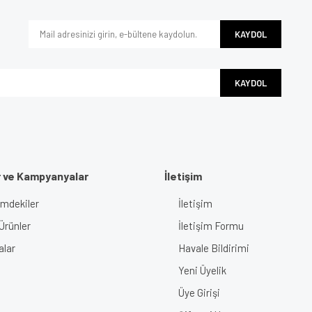
Yorum Yaz
KAYDOL
KAYDOL
r ve Kampyanyalar
İletişim
Gönder
imdekiler
İletişim
Ürünler
İletişim Formu
alar
Havale Bildirimi
Yeni Üyelik
Üye Girişi