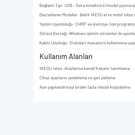
Bağlantı Tipi: USB – Data konektörü (model uyumuna 
Desteklenen Modeller: Belirli YAESU el ve mobil telsiz m
Yazılım Uyumluluğu: CHIRP ve üreticiye özel programlam
Sürücü Desteği: Windows işletim sistemleri ile uyumlu
Kablo Uzunluğu: Standart masaüstü kullanımına uyg
Kullanım Alanları
YAESU telsiz cihazlarına kanal/frekans tanımlama
Cihaz ayarlarını yedekleme ve geri yükleme
Aynı yapılandırmayı birden fazla telsize kopyalama
Bu ürünün fiyat bilgisi, resim, ürün açıklamalarında v
Görüş ve önerileriniz için teşekkür ederiz.
Ürün resmi kalitesiz, bozuk veya görüntülenem