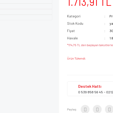
1.713,91 TL
Kategori
Pr
Stok Kodu
y
Fiyat
3
Havale
1.
*174,75 TL den başlayan taksitlerle
Ürün Tükendi.
Destek
Hattı
0 539 858 56 45 - 021
Paylaş: