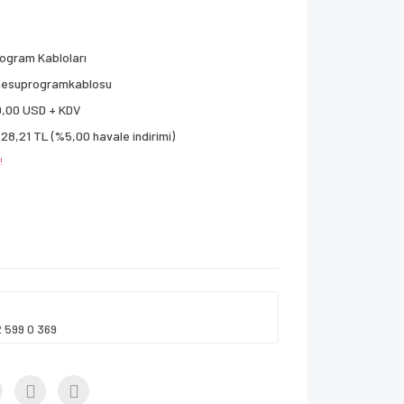
ogram Kabloları
aesuprogramkablosu
0,00 USD + KDV
628,21 TL (%5,00 havale indirimi)
!
2 599 0 369