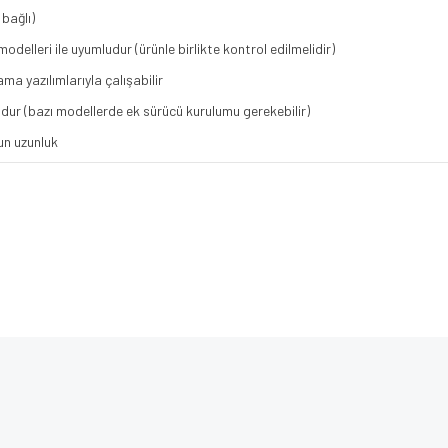
bağlı)
odelleri ile uyumludur (ürünle birlikte kontrol edilmelidir)
a yazılımlarıyla çalışabilir
dur (bazı modellerde ek sürücü kurulumu gerekebilir)
un uzunluk
e diğer konularda yetersiz gördüğünüz noktaları öneri formunu kullanarak tarafımı
Bu ürüne ilk yorumu siz yapın!
iyor.