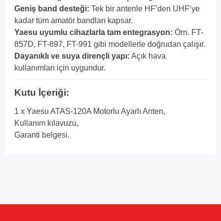
Geniş band desteği:
Tek bir antenle HF’den UHF’ye
kadar tüm amatör bandları kapsar.
Yaesu uyumlu cihazlarla tam entegrasyon:
Örn. FT-
857D, FT-897, FT-991 gibi modellerle doğrudan çalışır.
Dayanıklı ve suya dirençli yapı:
Açık hava
kullanımları için uygundur.
Kutu İçeriği:
1 x Yaesu ATAS-120A Motorlu Ayarlı Anten,
Kullanım kılavuzu,
Garanti belgesi.
Bu ürünün fiyat bilgisi, resim, ürün açıklamalarında ve diğer
konularda yetersiz gördüğünüz noktaları öneri formunu
Bu ürüne ilk yorumu siz yapın!
kullanarak tarafımıza iletebilirsiniz.
Görüş ve önerileriniz için teşekkür ederiz.
Yorum Yaz