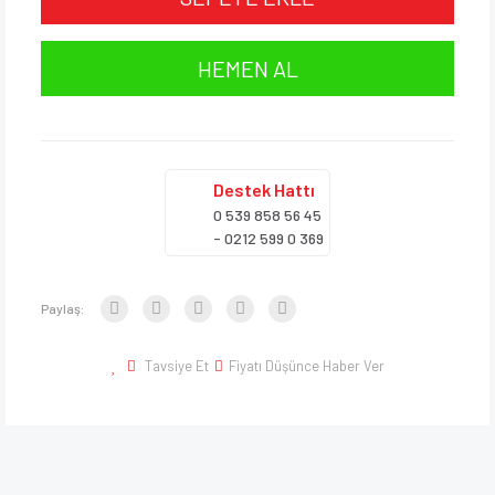
HEMEN AL
Destek
Hattı
0 539 858 56 45
- 0212 599 0 369
Paylaş:
Tavsiye Et
Fiyatı Düşünce Haber Ver