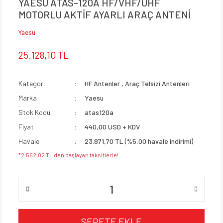
YAESU ATAS-120A HF/VHF/UHF
MOTORLU AKTİF AYARLI ARAÇ ANTENİ
Yaesu
25.128,10 TL
Kategori
HF Antenler
,
Araç Telsizi Antenleri
Marka
Yaesu
Stok Kodu
atas120a
Fiyat
440,00 USD + KDV
Havale
23.871,70 TL (%5,00 havale indirimi)
*2.562,02 TL den başlayan taksitlerle!
SEPETE EKLE