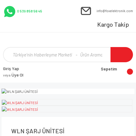
info@foxelektronik.com
0 539 858 56 45
Kargo Takip
Giriş Yap
Sepetim
Üye Ol
veya
WLN ŞARJ ÜNİTESİ