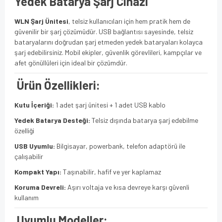
Yedek Batarya Şarj Cihazı
WLN Şarj Ünitesi
, telsiz kullanıcıları için hem pratik hem de
güvenilir bir şarj çözümüdür. USB bağlantısı sayesinde, telsiz
bataryalarını doğrudan şarj etmeden yedek bataryaları kolayca
şarj edebilirsiniz. Mobil ekipler, güvenlik görevlileri, kampçılar ve
afet gönüllüleri için ideal bir çözümdür.
Ürün Özellikleri:
Kutu İçeriği:
1 adet şarj ünitesi + 1 adet USB kablo
Yedek Batarya Desteği:
Telsiz dışında batarya şarj edebilme
özelliği
USB Uyumlu:
Bilgisayar, powerbank, telefon adaptörü ile
çalışabilir
Kompakt Yapı:
Taşınabilir, hafif ve yer kaplamaz
Koruma Devreli:
Aşırı voltaja ve kısa devreye karşı güvenli
kullanım
Uyumlu Modeller: