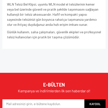
WLN Telsiz Bel Klipsi, uyumlu WLN model el telsizlerinin kemer
veya bel üzerinde güvenli ve pratik şekilde taşınmasını sağlayan
kullanışlı bir telsiz aksesuarıdır. Hafif ve kompakt yapısı
sayesinde telsizinizi gün boyunca rahatça taşımanıza yardımcı
olur ve ihtiyaç duyduğunuz anda hızlı erişim imkanı sunar.
Günlük kullanım, saha çalışmaları, güvenlik ekipleri ve profesyonel
telsiz kullanıcıları için pratik bir taşıma çözümüdür.
Bu ürünün fiyat bilgisi, resim, ürün açıklamalarında ve diğer
konularda yetersiz gördüğünüz noktaları öneri formunu
Bu ürüne ilk yorumu siz yapın!
kullanarak tarafımıza iletebilirsiniz.
Görüş ve önerileriniz için teşekkür ederiz.
Yorum Yaz
Ürün resmi kalitesiz, bozuk veya görüntülenemiyor.
E-BÜLTEN
Ürün açıklamasında eksik bilgiler bulunuyor.
Kampanya ve indirimlerden ilk sen haberdar ol!
Ürün bilgilerinde hatalar bulunuyor.
KAYDOL
Ürün fiyatı diğer sitelerden daha pahalı.