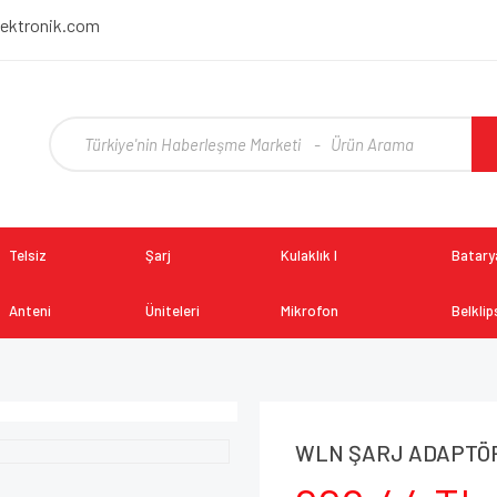
lektronik.com
Telsiz
Şarj
Kulaklık I
Batarya
Anteni
Üniteleri
Mikrofon
Belklip
WLN ŞARJ ADAPTÖ