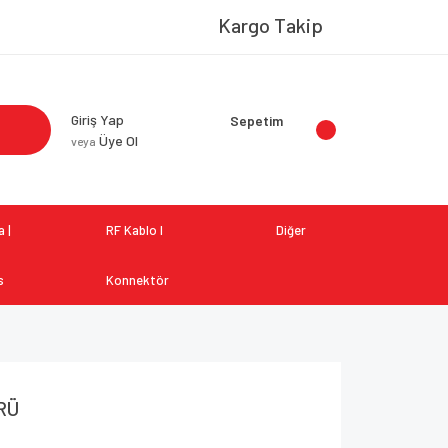
Kargo Takip
Giriş Yap
Sepetim
Üye Ol
veya
 |
RF Kablo I
Diğer
s
Konnektör
RÜ