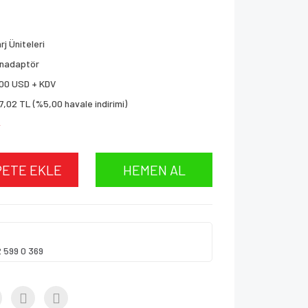
rj Üniteleri
lnadaptör
00 USD + KDV
7,02 TL (%5,00 havale indirimi)
!
PETE EKLE
HEMEN AL
2 599 0 369