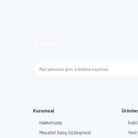
Bu ürünün fiyat bilgisi, resim, ürün açıklamalarında v
Görüş ve önerileriniz için teşekkür ederiz.
Ürün resmi kalitesiz, bozuk veya görüntülenem
Ürün açıklamasında eksik bilgiler bulunuyor.
E-BÜLTEN
Ürün bilgilerinde hatalar bulunuyor.
Kampanya ve indirimlerden ilk sen haberdar ol!
Ürün fiyatı diğer sitelerden daha pahalı.
Bu ürüne benzer farklı alternatifler olmalı.
Kurumsal
Ürünle
Hakkımızda
İndir
Mesafeli Satış Sözleşmesi
Yeni 