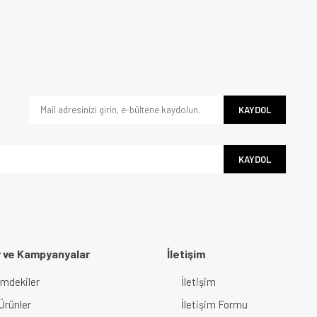
e diğer konularda yetersiz gördüğünüz noktaları öneri formunu kullanarak tarafımı
Bu ürüne ilk yorumu siz yapın!
iyor.
Yorum Yaz
KAYDOL
KAYDOL
r ve Kampyanyalar
İletişim
Gönder
imdekiler
İletişim
Ürünler
İletişim Formu