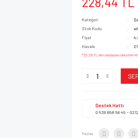
228,44 TL
Kategori
Şa
Stok Kodu
w
Fiyat
4,
Havale
21
*23,29 TL den başlayan taksitlerle
SE
Destek
Hattı
0 539 858 56 45 - 021
Paylaş: