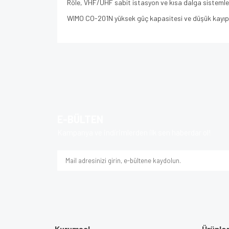
Röle, VHF/UHF sabit istasyon ve kısa dalga sistemle
WIMO CO-201N yüksek güç kapasitesi ve düşük kayıplı 
Bu ürünün fiyat bilgisi, resim, ürün açıklamalarında v
Görüş ve önerileriniz için teşekkür ederiz.
Ürün resmi kalitesiz, bozuk veya görüntülenem
Ürün açıklamasında eksik bilgiler bulunuyor.
E-BÜLTEN
Ürün bilgilerinde hatalar bulunuyor.
Kampanya ve indirimlerden ilk sen haberdar ol!
Ürün fiyatı diğer sitelerden daha pahalı.
Bu ürüne benzer farklı alternatifler olmalı.
Kurumsal
Ürünle