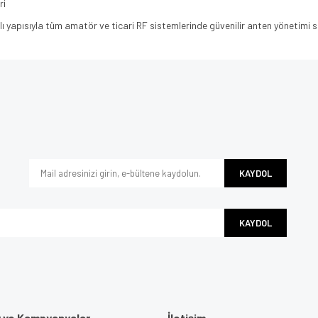
ri
yapısıyla tüm amatör ve ticari RF sistemlerinde güvenilir anten yönetimi s
e diğer konularda yetersiz gördüğünüz noktaları öneri formunu kullanarak tarafımı
Bu ürüne ilk yorumu siz yapın!
iyor.
Yorum Yaz
KAYDOL
KAYDOL
r ve Kampyanyalar
İletişim
Gönder