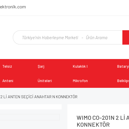
lektronik.com
Telsiz
Şarj
Kulaklık I
Batarya
Anteni
Üniteleri
Mikrofon
Belklip
 2 Lİ ANTEN SEÇİCİ ANAHTAR N KONNEKTÖR
WIMO CO-201N 2 Lİ
KONNEKTÖR