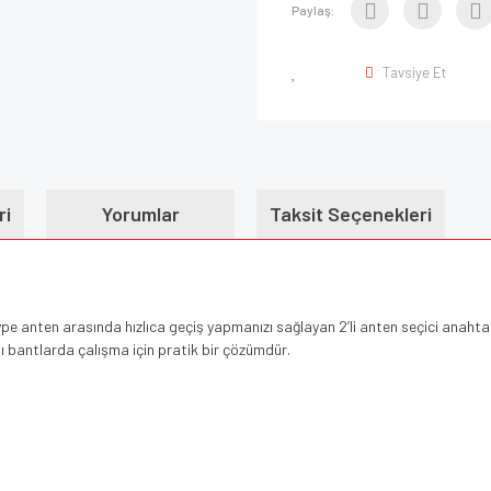
Paylaş:
Tavsiye Et
ri
Yorumlar
Taksit Seçenekleri
 Type anten arasında hızlıca geçiş yapmanızı sağlayan 2’li anten seçici anaht
ı bantlarda çalışma için pratik bir çözümdür.