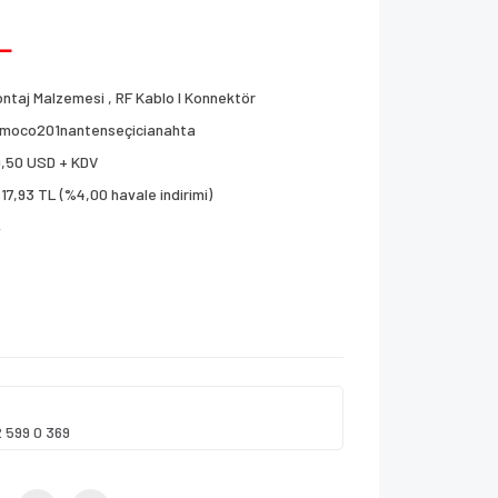
L
ntaj Malzemesi
,
RF Kablo I Konnektör
imoco201nantenseçicianahta
,50 USD + KDV
617,93 TL (%4,00 havale indirimi)
!
2 599 0 369