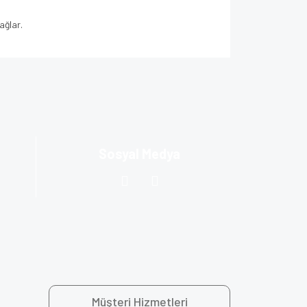
ağlar.
za iletebilirsiniz.
Sosyal Medya
Müşteri Hizmetleri