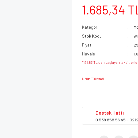
1.685,34 T
Kategori
Mo
Stok Kodu
w
Fiyat
29
Havale
1.
*171,83 TL den başlayan taksitlerle
Ürün Tükendi.
Destek
Hattı
0 539 858 56 45 - 021