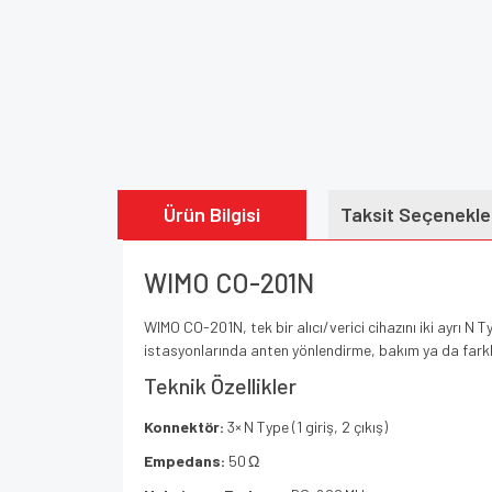
Ürün Bilgisi
Taksit Seçenekle
WIMO CO-201N
WIMO CO-201N, tek bir alıcı/verici cihazını iki ayrı N
istasyonlarında anten yönlendirme, bakım ya da farkl
Teknik Özellikler
Konnektör:
3× N Type (1 giriş, 2 çıkış)
Empedans:
50 Ω