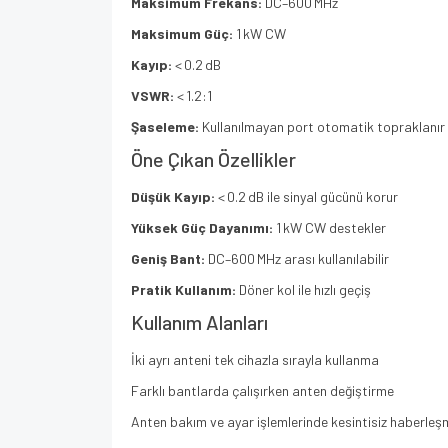
Maksimum Frekans:
DC–600 MHz
Maksimum Güç:
1 kW CW
Kayıp:
< 0.2 dB
VSWR:
< 1.2:1
Şaseleme:
Kullanılmayan port otomatik topraklanır
Öne Çıkan Özellikler
Düşük Kayıp:
< 0.2 dB ile sinyal gücünü korur
Yüksek Güç Dayanımı:
1 kW CW destekler
Geniş Bant:
DC–600 MHz arası kullanılabilir
Pratik Kullanım:
Döner kol ile hızlı geçiş
Kullanım Alanları
İki ayrı anteni tek cihazla sırayla kullanma
Farklı bantlarda çalışırken anten değiştirme
Anten bakım ve ayar işlemlerinde kesintisiz haberleş