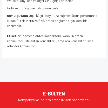
Wouxun, AnyTone ve diğer SMA girişli antenler
Hobi ve profesyonel telsiz kurulumları
Uhf Dişi/Sma Dişi
, küçük boyutuna rağmen üstün performans
sunar. El telsizlerinize SMA anten bağlamak için ideal bir
çözümdür.
Etiketler:
baofeng anten konnektörü, wouxun anten
konnektörü, sfe anten konnektörü, sma ara konnektör, sma
adaptör konnektör
Bu ürünün fiyat bilgisi, resim, ürün açıklamalarında ve diğer
konularda yetersiz gördüğünüz noktaları öneri formunu
Bu ürüne ilk yorumu siz yapın!
kullanarak tarafımıza iletebilirsiniz.
Görüş ve önerileriniz için teşekkür ederiz.
Yorum Yaz
Ürün resmi kalitesiz, bozuk veya görüntülenemiyor.
E-BÜLTEN
Ürün açıklamasında eksik bilgiler bulunuyor.
Kampanya ve indirimlerden ilk sen haberdar ol!
Ürün bilgilerinde hatalar bulunuyor.