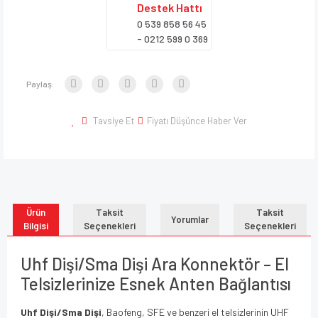
Destek
Hattı
0 539 858 56 45
- 0212 599 0 369
Paylaş:
Tavsiye Et
Fiyatı Düşünce Haber Ver
Ürün
Taksit
Taksit
Yorumlar
Bilgisi
Seçenekleri
Seçenekleri
Uhf Dişi/Sma Dişi Ara Konnektör – El
Telsizlerinize Esnek Anten Bağlantısı
Uhf Dişi/Sma Dişi
, Baofeng, SFE ve benzeri el telsizlerinin UHF