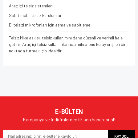
Araç içi telsiz sistemleri
Sabit mobil telsiz kurulumları
El telsizi mikrofonları için asma ve sabitleme
Telsiz Mike askısı, telsiz kullanımını daha düzenli ve verimli hale
getirir. Araç içi telsiz kullanımlarında mikrofonu kolay erişilen bir
noktada tutmak için idealdir.
Bu ürünün fiyat bilgisi, resim, ürün açıklamalarında ve diğer
konularda yetersiz gördüğünüz noktaları öneri formunu
Bu ürüne ilk yorumu siz yapın!
kullanarak tarafımıza iletebilirsiniz.
Görüş ve önerileriniz için teşekkür ederiz.
Yorum Yaz
Ürün resmi kalitesiz, bozuk veya görüntülenemiyor.
E-BÜLTEN
Ürün açıklamasında eksik bilgiler bulunuyor.
Kampanya ve indirimlerden ilk sen haberdar ol!
Ürün bilgilerinde hatalar bulunuyor.
KAYDOL