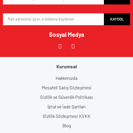
Ürün fiyatı diğer sitelerden daha pahalı.
Bu ürüne benzer farklı alternatifler olmalı.
KAYDOL
Sosyal Medya
Gönder
Kurumsal
Hakkımızda
Mesafeli Satış Sözleşmesi
Gizlilik ve Güvenlik Politikası
İptal ve İade Şartları
Gizlilik Sözleşmesi KVKK
Blog