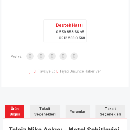
Destek
Hattı
0 539 858 56 45
- 0212 599 0 369
Paylaş:
Tavsiye Et
Fiyatı Düşünce Haber Ver
Ürün
Taksit
Taksit
Yorumlar
Bilgisi
Seçenekleri
Seçenekleri
Telsiz Mike Askısı – Metal Sabitleyici