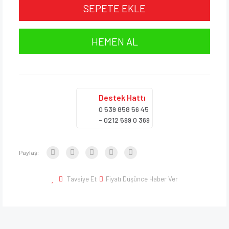
SEPETE EKLE
HEMEN AL
Destek
Hattı
0 539 858 56 45
- 0212 599 0 369
Paylaş:
Tavsiye Et
Fiyatı Düşünce Haber Ver