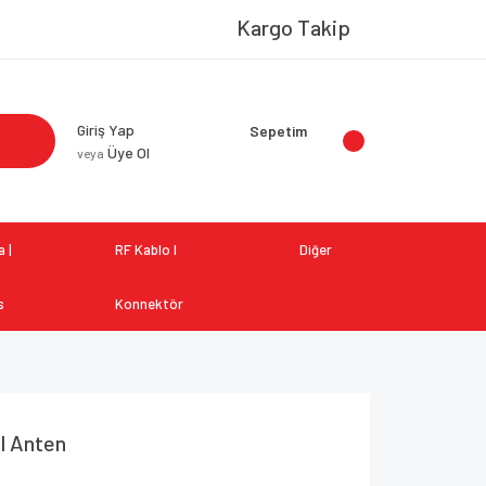
Kargo Takip
Giriş Yap
Sepetim
Üye Ol
veya
 |
RF Kablo I
Diğer
s
Konnektör
al Anten