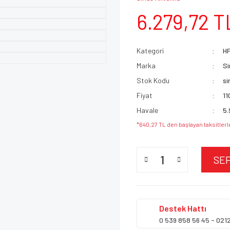
6.279,72 T
Kategori
HF
Marka
Si
Stok Kodu
si
Fiyat
11
Havale
5.
*640,27 TL den başlayan taksitlerl
SE
Destek
Hattı
0 539 858 56 45 - 021