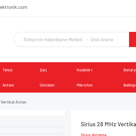
lektronik.com
Telsiz
Şarj
Kulaklık I
Batarya
Anteni
Üniteleri
Mikrofon
Belklip
 Vertikal Anten
Sirius 28 MHz Vertik
Sirius Antenna