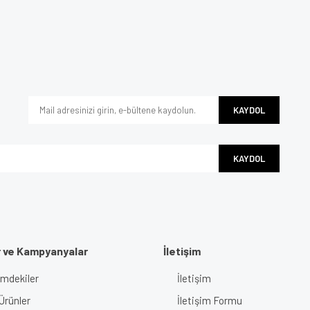
e diğer konularda yetersiz gördüğünüz noktaları öneri formunu kullanarak tarafımı
Bu ürüne ilk yorumu siz yapın!
iyor.
Yorum Yaz
KAYDOL
KAYDOL
r ve Kampyanyalar
İletişim
Gönder
imdekiler
İletişim
Ürünler
İletişim Formu