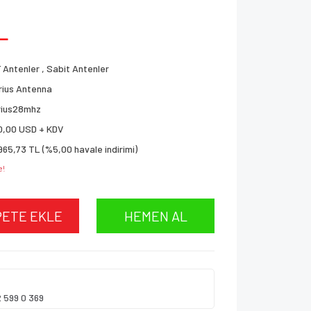
L
 Antenler
,
Sabit Antenler
rius Antenna
rius28mhz
0,00 USD + KDV
965,73 TL (%5,00 havale indirimi)
e!
PETE EKLE
HEMEN AL
2 599 0 369