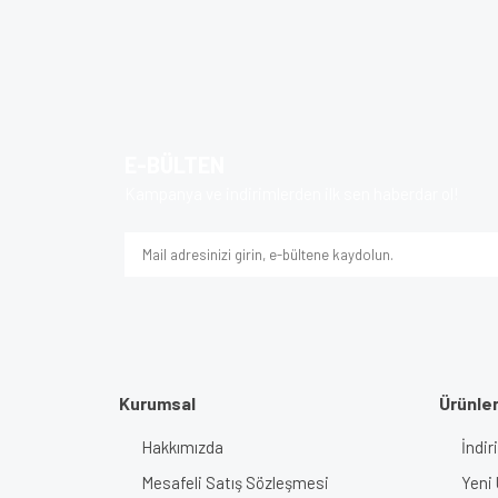
Bu ürünün fiyat bilgisi, resim, ürün açıklamalarında v
Görüş ve önerileriniz için teşekkür ederiz.
Ürün resmi kalitesiz, bozuk veya görüntülenem
Ürün açıklamasında eksik bilgiler bulunuyor.
E-BÜLTEN
Ürün bilgilerinde hatalar bulunuyor.
Kampanya ve indirimlerden ilk sen haberdar ol!
Ürün fiyatı diğer sitelerden daha pahalı.
Bu ürüne benzer farklı alternatifler olmalı.
Kurumsal
Ürünle
Hakkımızda
İndir
Mesafeli Satış Sözleşmesi
Yeni 