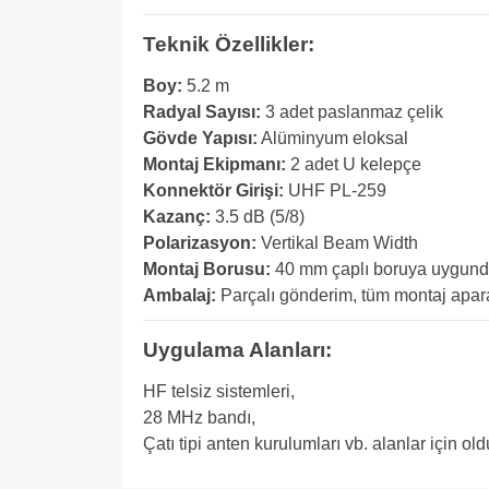
Teknik Özellikler:
Boy:
5.2 m
Radyal Sayısı:
3 adet paslanmaz çelik
Gövde Yapısı:
Alüminyum eloksal
Montaj Ekipmanı:
2 adet U kelepçe
Konnektör Girişi:
UHF PL-259
Kazanç:
3.5 dB (5/8)
Polarizasyon:
Vertikal Beam Width
Montaj Borusu:
40 mm çaplı boruya uygund
Ambalaj:
Parçalı gönderim, tüm montaj aparatl
Uygulama Alanları:
HF telsiz sistemleri,
28 MHz bandı,
Çatı tipi anten kurulumları vb. alanlar için ol