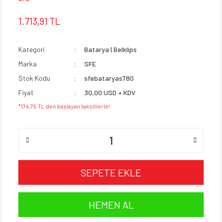
1.713,91 TL
Kategori
Batarya | Belklips
Marka
SFE
Stok Kodu
sfebataryas780
Fiyat
30,00 USD + KDV
*174,75 TL den başlayan taksitlerle!
SEPETE EKLE
HEMEN AL