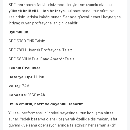
SFE markasının farklı telsiz modelleriyle tam uyumlu olan bu
yüksek kaliteli Li-ion batarya
, kullanıcılarına uzun süreli ve
kesintisiz iletişim imkânı sunar. Sahada güvenilir enerji kaynağına
ihtiyaç duyan profesyoneller için idealdir.
Uyumluluk:
SFE S780 PMR Telsiz
SFE 780H Lisanslı Profesyonel Telsiz
SFE S850UV Dual Band Amatör Telsiz
Teknik Özellikler:
Batarya Tipi:
Li-ion
Voltaj:
7.4V
Kapasite:
1650 mAh
Uzun ömürlü, hafif ve dayanıklı tasarım
Yüksek performanslı hücreleri sayesinde uzun konuşma süresi
sunar. Yedek batarya olarak taşıyarak özellikle dış mekân, afet,
güvenlik ve saha operasyonlarında telsizinizin her zaman aktif