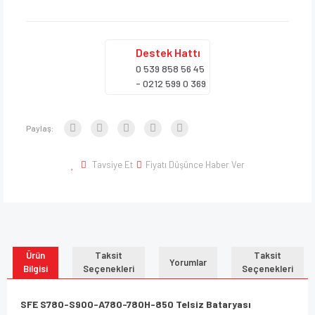
Destek
Hattı
0 539 858 56 45
- 0212 599 0 369
Paylaş:
Tavsiye Et
Fiyatı Düşünce Haber Ver
Ürün
Taksit
Taksit
Yorumlar
Bilgisi
Seçenekleri
Seçenekleri
SFE S780-S900-A780-780H-850 Telsiz Bataryası