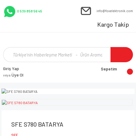
info@foxelektronik.com
0 539 858 56 45
Kargo Takip
Giriş Yap
Sepetim
Üye Ol
veya
SFE S780 BATARYA
SFE