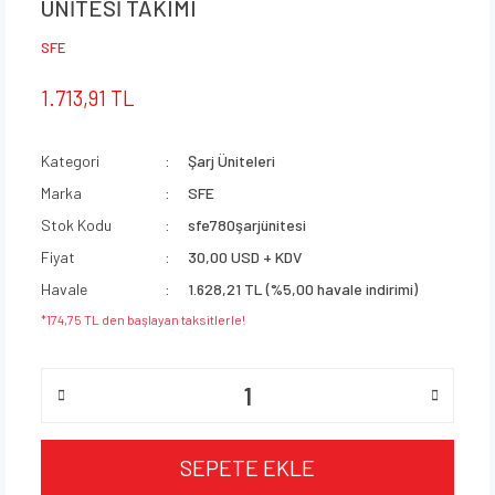
ÜNİTESİ TAKIMI
SFE
1.713,91 TL
Kategori
Şarj Üniteleri
Marka
SFE
Stok Kodu
sfe780şarjünitesi
Fiyat
30,00 USD + KDV
Havale
1.628,21 TL (%5,00 havale indirimi)
*174,75 TL den başlayan taksitlerle!
SEPETE EKLE