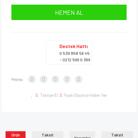
HEMEN AL
Destek
Hattı
0 539 858 56 45
- 0212 599 0 369
Paylaş:
Tavsiye Et
Fiyatı Düşünce Haber Ver
Ürün
Taksit
Taksit
Yorumlar