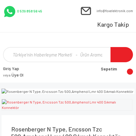
info@foxelektronik.com
0 539 858 56 45
Kargo Takip
Giriş Yap
Sepetim
Üye Ol
veya
Rosenberger N Type, Erıcsson Tzc