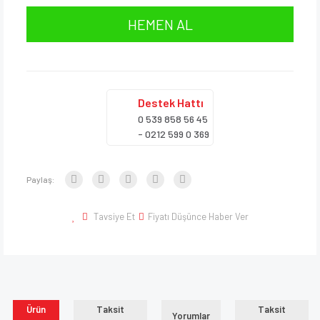
HEMEN AL
Destek
Hattı
0 539 858 56 45
- 0212 599 0 369
Paylaş:
Tavsiye Et
Fiyatı Düşünce Haber Ver
Ürün
Taksit
Taksit
Yorumlar