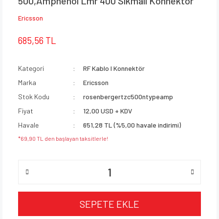
500,Amphenol Lmr 400 Sıkmalı Konnektör
Ericsson
685,56 TL
Kategori
RF Kablo I Konnektör
Marka
Ericsson
Stok Kodu
rosenbergertzc500ntypeamp
Fiyat
12,00 USD + KDV
Havale
651,28 TL (%5,00 havale indirimi)
*69,90 TL den başlayan taksitlerle!
SEPETE EKLE