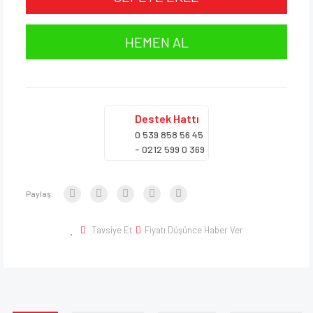
HEMEN AL
Destek
Hattı
0 539 858 56 45
- 0212 599 0 369
Paylaş:
Tavsiye Et
Fiyatı Düşünce Haber Ver