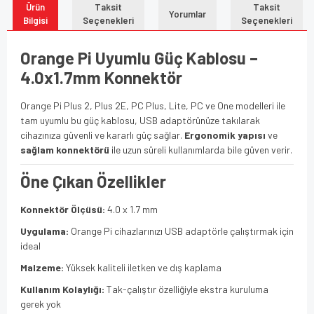
Ürün
Taksit
Taksit
Yorumlar
Bilgisi
Seçenekleri
Seçenekleri
Orange Pi Uyumlu Güç Kablosu –
4.0x1.7mm Konnektör
Orange Pi Plus 2, Plus 2E, PC Plus, Lite, PC ve One modelleri ile
tam uyumlu bu güç kablosu, USB adaptörünüze takılarak
cihazınıza güvenli ve kararlı güç sağlar.
Ergonomik yapısı
ve
sağlam konnektörü
ile uzun süreli kullanımlarda bile güven verir.
Öne Çıkan Özellikler
Konnektör Ölçüsü:
4.0 x 1.7 mm
Uygulama:
Orange Pi cihazlarınızı USB adaptörle çalıştırmak için
ideal
Malzeme:
Yüksek kaliteli iletken ve dış kaplama
Kullanım Kolaylığı:
Tak-çalıştır özelliğiyle ekstra kuruluma
gerek yok