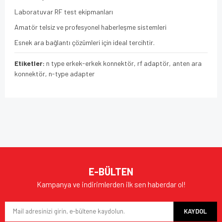
Laboratuvar RF test ekipmanları
Amatör telsiz ve profesyonel haberleşme sistemleri
Esnek ara bağlantı çözümleri için ideal tercihtir.
Etiketler:
n type erkek-erkek konnektör, rf adaptör, anten ara
konnektör, n-type adapter
Bu ürünün fiyat bilgisi, resim, ürün açıklamalarında ve diğer
konularda yetersiz gördüğünüz noktaları öneri formunu
Bu ürüne ilk yorumu siz yapın!
kullanarak tarafımıza iletebilirsiniz.
Görüş ve önerileriniz için teşekkür ederiz.
Yorum Yaz
Ürün resmi kalitesiz, bozuk veya görüntülenemiyor.
E-BÜLTEN
Ürün açıklamasında eksik bilgiler bulunuyor.
Kampanya ve indirimlerden ilk sen haberdar ol!
Ürün bilgilerinde hatalar bulunuyor.
KAYDOL
Ürün fiyatı diğer sitelerden daha pahalı.