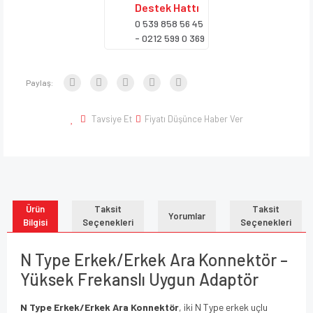
Destek
Hattı
0 539 858 56 45
- 0212 599 0 369
Paylaş:
Tavsiye Et
Fiyatı Düşünce Haber Ver
Ürün
Taksit
Taksit
Yorumlar
Bilgisi
Seçenekleri
Seçenekleri
N Type Erkek/Erkek Ara Konnektör –
Yüksek Frekanslı Uygun Adaptör
N Type Erkek/Erkek Ara Konnektör
, iki N Type erkek uçlu