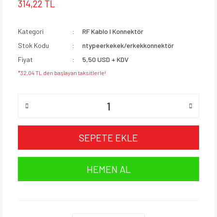
314,22 TL
Kategori
RF Kablo I Konnektör
Stok Kodu
ntypeerkekek/erkekkonnektör
Fiyat
5,50 USD + KDV
*32,04 TL den başlayan taksitlerle!
SEPETE EKLE
HEMEN AL