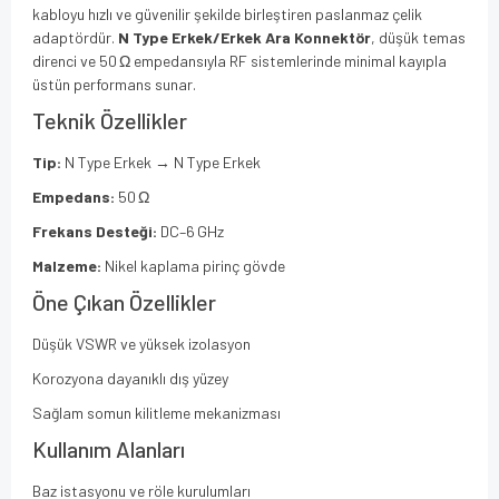
kabloyu hızlı ve güvenilir şekilde birleştiren paslanmaz çelik
adaptördür.
N Type Erkek/Erkek Ara Konnektör
, düşük temas
direnci ve 50 Ω empedansıyla RF sistemlerinde minimal kayıpla
üstün performans sunar.
Teknik Özellikler
Tip:
N Type Erkek → N Type Erkek
Empedans:
50 Ω
Frekans Desteği:
DC–6 GHz
Malzeme:
Nikel kaplama pirinç gövde
Öne Çıkan Özellikler
Düşük VSWR ve yüksek izolasyon
Korozyona dayanıklı dış yüzey
Sağlam somun kilitleme mekanizması
Kullanım Alanları
Baz istasyonu ve röle kurulumları