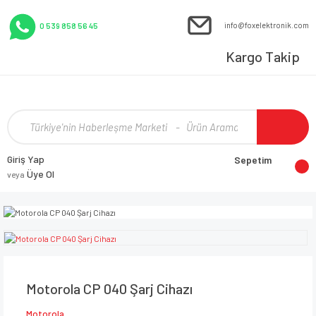
info@foxelektronik.com
0 539 858 56 45
Kargo Takip
Giriş Yap
Sepetim
Üye Ol
veya
Motorola CP 040 Şarj Cihazı
Motorola