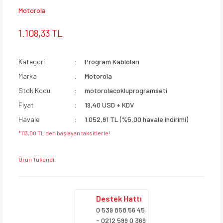
Motorola
1.108,33 TL
Kategori
Program Kabloları
Marka
Motorola
Stok Kodu
motorolacokluprogramseti
Fiyat
19,40 USD + KDV
Havale
1.052,91 TL (%5,00 havale indirimi)
*113,00 TL den başlayan taksitlerle!
Ürün Tükendi.
Destek
Hattı
0 539 858 56 45
- 0212 599 0 369