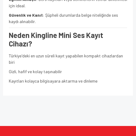
için ideal.
Güvenlik ve Kanıt
: Şüpheli durumlarda belge niteliğinde ses
kaydı alınabilir.
Neden Kingline Mini Ses Kayıt
Cihazı?
Türkiye'deki en uzun süreli kayıt yapabilen kompakt cihazlardan
biri
Gizli, hafif ve kolay taşınabilir
Kayıtları kolayca bilgisayara aktarma ve dinleme
Bu ürünün fiyat bilgisi, resim, ürün açıklamalarında ve diğer
konularda yetersiz gördüğünüz noktaları öneri formunu
Bu ürüne ilk yorumu siz yapın!
kullanarak tarafımıza iletebilirsiniz.
Görüş ve önerileriniz için teşekkür ederiz.
Yorum Yaz