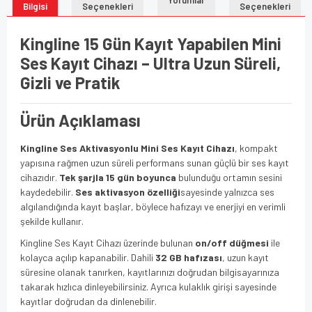
Bilgisi
Seçenekleri
Seçenekleri
Kingline 15 Gün Kayıt Yapabilen Mini
Ses Kayıt Cihazı – Ultra Uzun Süreli,
Gizli ve Pratik
Ürün Açıklaması
Kingline Ses Aktivasyonlu Mini Ses Kayıt Cihazı
, kompakt
yapısına rağmen uzun süreli performans sunan güçlü bir ses kayıt
cihazıdır.
Tek şarjla 15 gün boyunca
bulunduğu ortamın sesini
kaydedebilir.
Ses aktivasyon özelliği
sayesinde yalnızca ses
algılandığında kayıt başlar, böylece hafızayı ve enerjiyi en verimli
şekilde kullanır.
Kingline Ses Kayıt Cihazı üzerinde bulunan
on/off düğmesi
ile
kolayca açılıp kapanabilir. Dahili
32 GB hafızası
, uzun kayıt
süresine olanak tanırken, kayıtlarınızı doğrudan bilgisayarınıza
takarak hızlıca dinleyebilirsiniz. Ayrıca kulaklık girişi sayesinde
kayıtlar doğrudan da dinlenebilir.