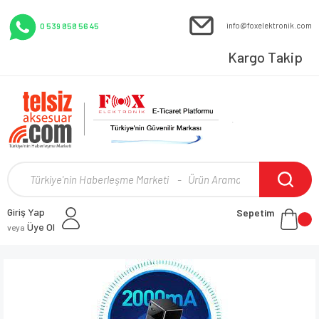
info@foxelektronik.com
0 539 858 56 45
Kargo Takip
Giriş Yap
Sepetim
Üye Ol
veya