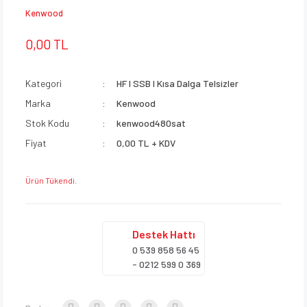
Kenwood
0,00 TL
Kategori
HF I SSB I Kısa Dalga Telsizler
Marka
Kenwood
Stok Kodu
kenwood480sat
Fiyat
0,00 TL + KDV
Ürün Tükendi.
Destek
Hattı
0 539 858 56 45
- 0212 599 0 369