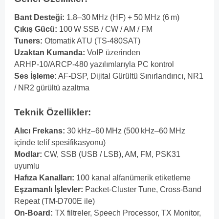
Bant Desteği:
1.8–30 MHz (HF) + 50 MHz (6 m)
Çıkış Gücü:
100 W SSB / CW / AM / FM
Tuners:
Otomatik ATU (TS‑480SAT)
Uzaktan Kumanda:
VoIP üzerinden
ARHP‑10/ARCP‑480 yazılımlarıyla PC kontrol
Ses İşleme:
AF‑DSP, Dijital Gürültü Sınırlandırıcı, NR1
/ NR2 gürültü azaltma
Teknik Özellikler:
Alıcı Frekans:
30 kHz–60 MHz (500 kHz–60 MHz
içinde telif spesifikasyonu)
Modlar:
CW, SSB (USB / LSB), AM, FM, PSK31
uyumlu
Hafıza Kanalları:
100 kanal alfanümerik etiketleme
Eşzamanlı İşlevler:
Packet‑Cluster Tune, Cross‑Band
Repeat (TM‑D700E ile)
On‑Board:
TX filtreler, Speech Processor, TX Monitor,