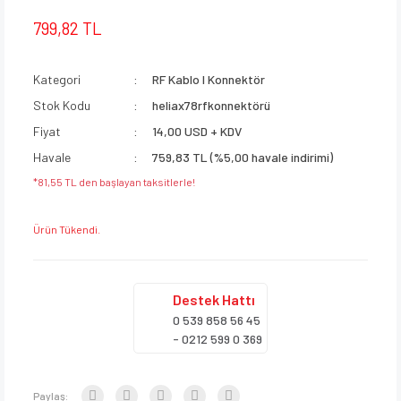
799,82 TL
Kategori
RF Kablo I Konnektör
Stok Kodu
heliax78rfkonnektörü
Fiyat
14,00 USD + KDV
Havale
759,83 TL (%5,00 havale indirimi)
*81,55 TL den başlayan taksitlerle!
Ürün Tükendi.
Destek
Hattı
0 539 858 56 45
- 0212 599 0 369
Paylaş: