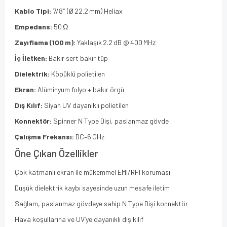
Kablo Tipi:
7/8″ (Ø 22.2 mm) Heliax
Empedans:
50 Ω
Zayıflama (100 m):
Yaklaşık 2.2 dB @ 400 MHz
İç İletken:
Bakır sert bakır tüp
Dielektrik:
Köpüklü polietilen
Ekran:
Alüminyum folyo + bakır örgü
Dış Kılıf:
Siyah UV dayanıklı polietilen
Konnektör:
Spinner N Type Dişi, paslanmaz gövde
Çalışma Frekansı:
DC–6 GHz
Öne Çıkan Özellikler
Çok katmanlı ekran ile mükemmel EMI/RFI koruması
Düşük dielektrik kaybı sayesinde uzun mesafe iletim
Sağlam, paslanmaz gövdeye sahip N Type Dişi konnektör
Hava koşullarına ve UV’ye dayanıklı dış kılıf