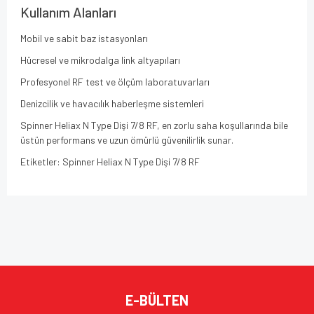
Kullanım Alanları
Mobil ve sabit baz istasyonları
Hücresel ve mikrodalga link altyapıları
Profesyonel RF test ve ölçüm laboratuvarları
Denizcilik ve havacılık haberleşme sistemleri
Spinner Heliax N Type Dişi 7/8 RF, en zorlu saha koşullarında bile
üstün performans ve uzun ömürlü güvenilirlik sunar.
Etiketler: Spinner Heliax N Type Dişi 7/8 RF
Bu ürünün fiyat bilgisi, resim, ürün açıklamalarında ve diğer
konularda yetersiz gördüğünüz noktaları öneri formunu
Bu ürüne ilk yorumu siz yapın!
kullanarak tarafımıza iletebilirsiniz.
Görüş ve önerileriniz için teşekkür ederiz.
Yorum Yaz
Ürün resmi kalitesiz, bozuk veya görüntülenemiyor.
E-BÜLTEN