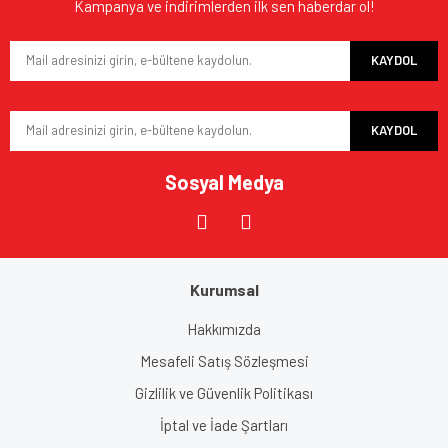
Ürün açıklamasında eksik bilgiler bulunuyor.
Kampanya ve indirimlerden ilk sen haberdar ol!
Ürün bilgilerinde hatalar bulunuyor.
KAYDOL
Ürün fiyatı diğer sitelerden daha pahalı.
Bu ürüne benzer farklı alternatifler olmalı.
KAYDOL
Sosyal Medya
Gönder
Kurumsal
Hakkımızda
Mesafeli Satış Sözleşmesi
Gizlilik ve Güvenlik Politikası
İptal ve İade Şartları