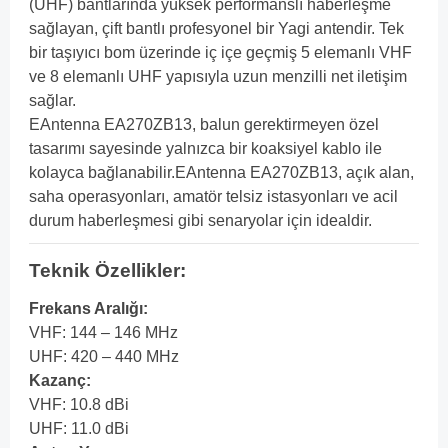
(UHF) bantlarında yüksek performanslı haberleşme
sağlayan, çift bantlı profesyonel bir Yagi antendir. Tek
bir taşıyıcı bom üzerinde iç içe geçmiş 5 elemanlı VHF
ve 8 elemanlı UHF yapısıyla uzun menzilli net iletişim
sağlar.
EAntenna EA270ZB13, balun gerektirmeyen özel
tasarımı sayesinde yalnızca bir koaksiyel kablo ile
kolayca bağlanabilir.EAntenna EA270ZB13, açık alan,
saha operasyonları, amatör telsiz istasyonları ve acil
durum haberleşmesi gibi senaryolar için idealdir.
Teknik Özellikler:
Frekans Aralığı:
VHF: 144 – 146 MHz
UHF: 420 – 440 MHz
Kazanç:
VHF: 10.8 dBi
UHF: 11.0 dBi