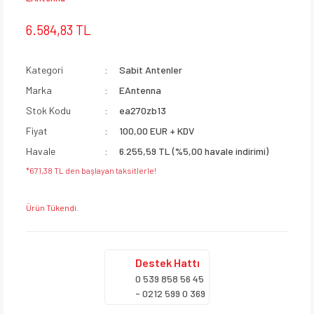
6.584,83 TL
Kategori
Sabit Antenler
Marka
EAntenna
Stok Kodu
ea270zb13
Fiyat
100,00 EUR + KDV
Havale
6.255,59 TL (%5,00 havale indirimi)
*671,38 TL den başlayan taksitlerle!
Ürün Tükendi.
Destek
Hattı
0 539 858 56 45
- 0212 599 0 369