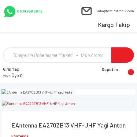
info@foxelektronik.com
0 539 858 56 45
Kargo Takip
Giriş Yap
Sepetim
Üye Ol
veya
EAntenna EA270ZB13 VHF-UHF Yagi Anten
EAntenna