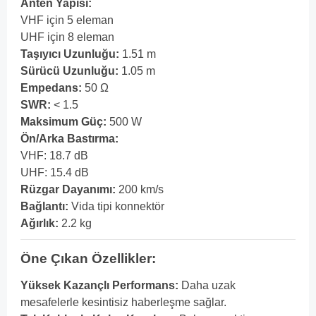
Anten Yapısı:
VHF için 5 eleman
UHF için 8 eleman
Taşıyıcı Uzunluğu:
1.51 m
Sürücü Uzunluğu:
1.05 m
Empedans:
50 Ω
SWR:
< 1.5
Maksimum Güç:
500 W
Ön/Arka Bastırma:
VHF: 18.7 dB
UHF: 15.4 dB
Rüzgar Dayanımı:
200 km/s
Bağlantı:
Vida tipi konnektör
Ağırlık:
2.2 kg
Öne Çıkan Özellikler:
Yüksek Kazançlı Performans:
Daha uzak
mesafelerle kesintisiz haberleşme sağlar.