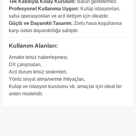
Tek Kabloyla Kolay Kurulum:
Balun gerektirmez.
Profesyonel Kullanıma Uygun:
Kulüp istasyonları,
saha operasyonları ve acil iletişim için idealdir.
Güçlü ve Dayanıklı Tasarım:
Zorlu hava koşullarına
karşı üstün dayanıklılığa sahiptir.
Kullanım Alanları:
Amatör telsiz haberleşmesi,
DX çalışmaları,
Acil durum telsiz sistemleri,
Yönlü sinyal alma/verme ihtiyaçları,
Kulüp ve istasyon kurulumu vb. amaçlar için ideal bir
anten modelidir.
Bu ürünün fiyat bilgisi, resim, ürün açıklamalarında ve diğer
konularda yetersiz gördüğünüz noktaları öneri formunu
Bu ürüne ilk yorumu siz yapın!
kullanarak tarafımıza iletebilirsiniz.
Görüş ve önerileriniz için teşekkür ederiz.