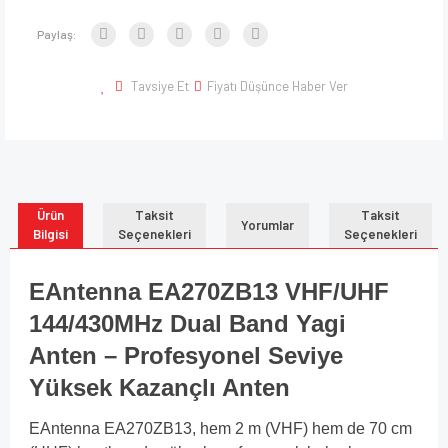
Paylaş:
Tavsiye Et
Fiyatı Düşünce Haber Ver
Ürün
Taksit
Taksit
Yorumlar
Bilgisi
Seçenekleri
Seçenekleri
EAntenna EA270ZB13 VHF/UHF
144/430MHz Dual Band Yagi
Anten – Profesyonel Seviye
Yüksek Kazançlı Anten
EAntenna EA270ZB13, hem 2 m (VHF) hem de 70 cm