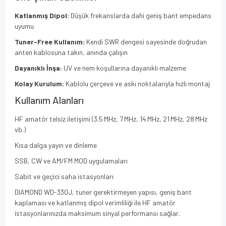
Katlanmış Dipol:
Düşük frekanslarda dahi geniş bant empedans
uyumu
Tuner-Free Kullanım:
Kendi SWR dengesi sayesinde doğrudan
anten kablosuna takın, anında çalışın
Dayanıklı İnşa:
UV ve nem koşullarına dayanıklı malzeme
Kolay Kurulum:
Kablolu çerçeve ve askı noktalarıyla hızlı montaj
Kullanım Alanları
HF amatör telsiz iletişimi (3.5 MHz, 7 MHz, 14 MHz, 21 MHz, 28 MHz
vb.)
Kısa dalga yayın ve dinleme
SSB, CW ve AM/FM MOD uygulamaları
Sabit ve geçici saha istasyonları
DIAMOND WD-330J, tuner gerektirmeyen yapısı, geniş bant
kaplaması ve katlanmış dipol verimliliği ile HF amatör
istasyonlarınızda maksimum sinyal performansı sağlar.