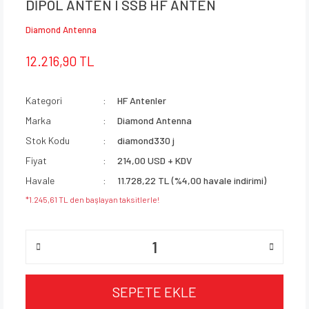
DİPOL ANTEN I SSB HF ANTEN
Diamond Antenna
12.216,90 TL
Kategori
HF Antenler
Marka
Diamond Antenna
Stok Kodu
diamond330 j
Fiyat
214,00 USD + KDV
Havale
11.728,22 TL (%4,00 havale indirimi)
*1.245,61 TL den başlayan taksitlerle!
SEPETE EKLE