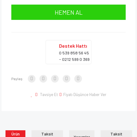
HEMEN AL
Destek
Hattı
0 539 858 56 45
- 0212 599 0 369
Paylaş:
Tavsiye Et
Fiyatı Düşünce Haber Ver
Ürün
Taksit
Taksit
Yorumlar