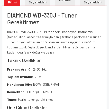
Bilgisi
Seçenekleri
Seçenekleri
DIAMOND WD-330J – Tuner
Gerektirmez
DIAMOND WD-330J, 2–30 MHz bandını kapsayan, katlanmış
(folded) dipol anten tasarımıyla geniş frekans performansı sunar.
Tuner ihtiyacı olmadan doğrudan kullanıma uygundur ve 25 m
toplam uzunluğuyla düşük bandlardan HF amatör bantlarına
kadar ideal SWR değeriyle çalışır.
Teknik Özellikler
Frekans Aralığı:
2–30 MHz
Toplam Uzunluk:
25 m
Maksimum Güç:
150 W (SSB/FM/AM)
Konnektör:
UHF dişi (SO‑239)
Tuner:
Harici tuner gerektirmez
Öne Çıkan Özellikler