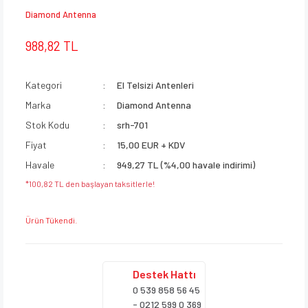
Diamond Antenna
988,82 TL
Kategori
El Telsizi Antenleri
Marka
Diamond Antenna
Stok Kodu
srh-701
Fiyat
15,00 EUR + KDV
Havale
949,27 TL (%4,00 havale indirimi)
*100,82 TL den başlayan taksitlerle!
Ürün Tükendi.
Destek
Hattı
0 539 858 56 45
- 0212 599 0 369