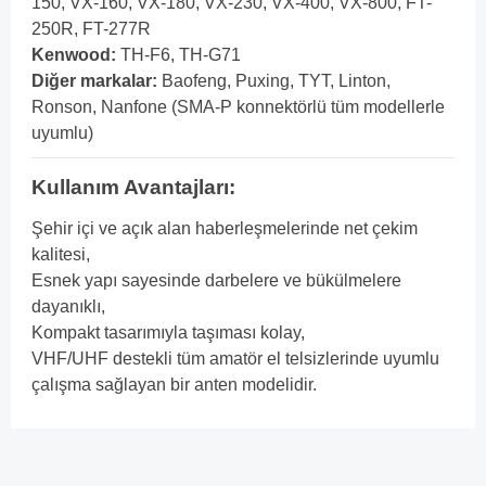
150, VX-160, VX-180, VX-230, VX-400, VX-800, FT-
250R, FT-277R
Kenwood:
TH-F6, TH-G71
Diğer markalar:
Baofeng, Puxing, TYT, Linton,
Ronson, Nanfone (SMA-P konnektörlü tüm modellerle
uyumlu)
Kullanım Avantajları:
Şehir içi ve açık alan haberleşmelerinde net çekim
kalitesi,
Esnek yapı sayesinde darbelere ve bükülmelere
dayanıklı,
Kompakt tasarımıyla taşıması kolay,
VHF/UHF destekli tüm amatör el telsizlerinde uyumlu
çalışma sağlayan bir anten modelidir.
Bu ürünün fiyat bilgisi, resim, ürün açıklamalarında ve diğer
konularda yetersiz gördüğünüz noktaları öneri formunu