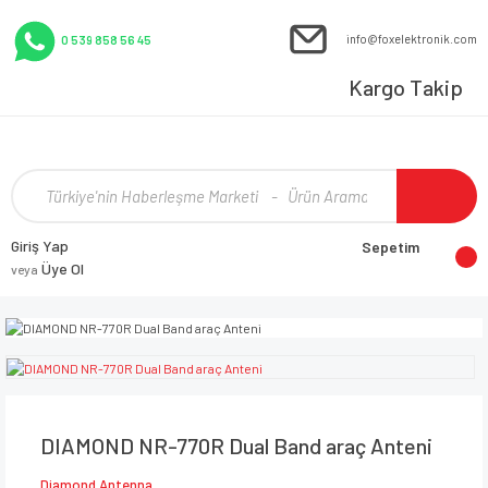
info@foxelektronik.com
0 539 858 56 45
Kargo Takip
Giriş Yap
Sepetim
Üye Ol
veya
DIAMOND NR-770R Dual Band araç Anteni
Diamond Antenna