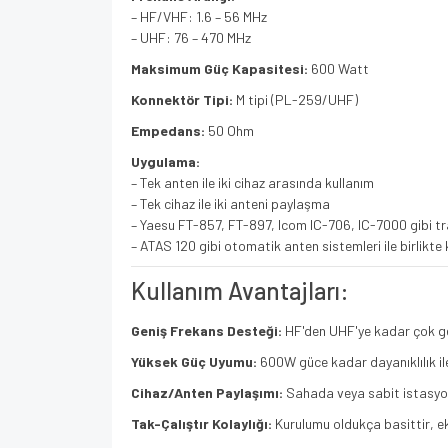
– HF/VHF: 1.6 – 56 MHz
– UHF: 76 – 470 MHz
Maksimum Güç Kapasitesi:
600 Watt
Konnektör Tipi:
M tipi (PL-259/UHF)
Empedans:
50 Ohm
Uygulama:
– Tek anten ile iki cihaz arasında kullanım
– Tek cihaz ile iki anteni paylaşma
– Yaesu FT-857, FT-897, Icom IC-706, IC-7000 gibi tra
– ATAS 120 gibi otomatik anten sistemleri ile birlikte k
Kullanım Avantajları:
Geniş Frekans Desteği:
HF'den UHF'ye kadar çok ge
Yüksek Güç Uyumu:
600W güce kadar dayanıklılık ile 
Cihaz/Anten Paylaşımı:
Sahada veya sabit istasyonl
Tak-Çalıştır Kolaylığı:
Kurulumu oldukça basittir, e