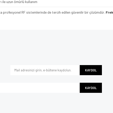
ı ile uzun ömürlü kullanım
sıra profesyonel RF sistemlerinde de tercih edilen güvenilir bir çözümdür.
Frek
e diğer konularda yetersiz gördüğünüz noktaları öneri formunu kullanarak tarafımı
Bu ürüne ilk yorumu siz yapın!
iyor.
Yorum Yaz
KAYDOL
KAYDOL