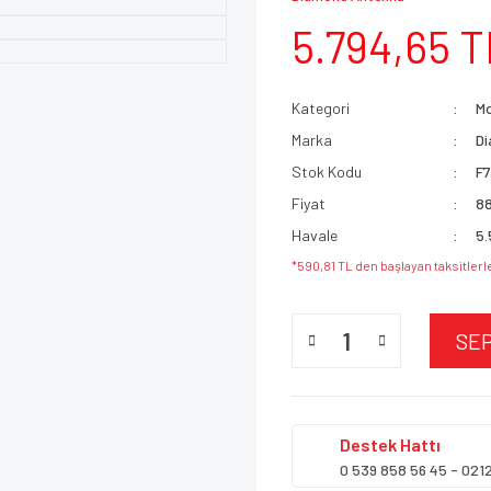
5.794,65 T
Kategori
Mo
Marka
D
Stok Kodu
F
Fiyat
88
Havale
5.
*590,81 TL den başlayan taksitlerl
SE
Destek
Hattı
0 539 858 56 45 - 021