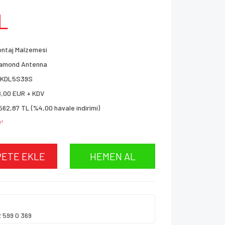
L
ntaj Malzemesi
iamond Antenna
7KDL5S39S
,00 EUR + KDV
562,87 TL (%4,00 havale indirimi)
e!
PETE EKLE
HEMEN AL
2 599 0 369