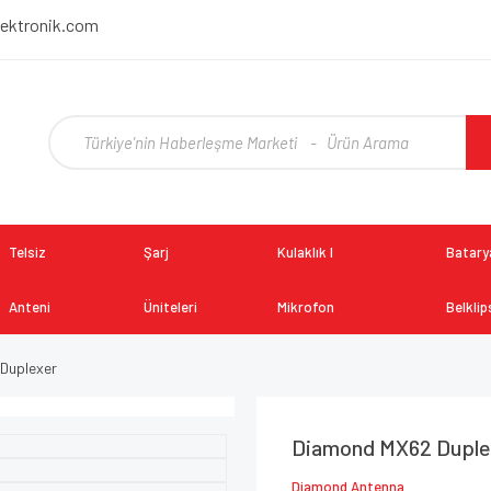
lektronik.com
Telsiz
Şarj
Kulaklık I
Batarya
Anteni
Üniteleri
Mikrofon
Belklip
Duplexer
Diamond MX62 Duple
Diamond Antenna