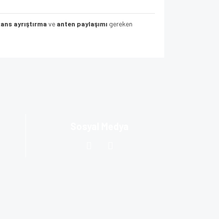
ans ayrıştırma
ve
anten paylaşımı
gereken
za iletebilirsiniz.
Sosyal Medya