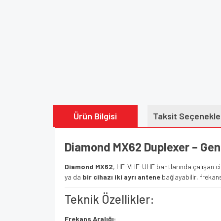
Ürün Bilgisi
Taksit Seçenekle
Diamond MX62 Duplexer – Geni
Diamond MX62
, HF-VHF-UHF bantlarında çalışan ci
ya da
bir cihazı iki ayrı antene
bağlayabilir, frekans
Teknik Özellikler:
Frekans Aralığı: