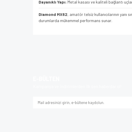
Dayanıklı Yapı:
Metal kasası ve kaliteli bağlantı uçlar
Diamond MX62
, amatör telsiz kullanıcılarının yanı 
durumlarda mükemmel performans sunar.
Bu ürünün fiyat bilgisi, resim, ürün açıklamalarında v
Görüş ve önerileriniz için teşekkür ederiz.
Ürün resmi kalitesiz, bozuk veya görüntülenem
Ürün açıklamasında eksik bilgiler bulunuyor.
E-BÜLTEN
Ürün bilgilerinde hatalar bulunuyor.
Kampanya ve indirimlerden ilk sen haberdar ol!
Ürün fiyatı diğer sitelerden daha pahalı.
Bu ürüne benzer farklı alternatifler olmalı.