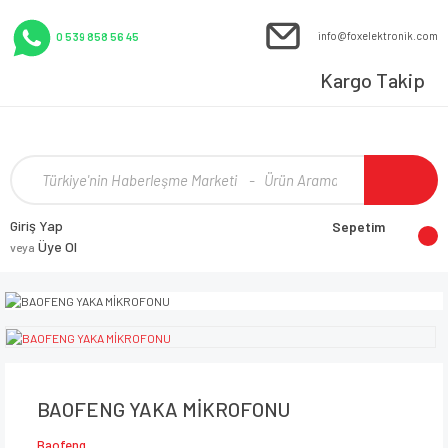
info@foxelektronik.com
0 539 858 56 45
Kargo Takip
Giriş Yap
Sepetim
Üye Ol
veya
BAOFENG YAKA MİKROFONU
Baofeng