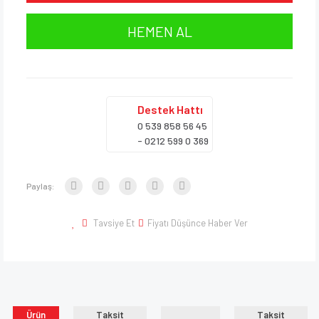
HEMEN AL
Destek
Hattı
0 539 858 56 45
- 0212 599 0 369
Paylaş:
Tavsiye Et
Fiyatı Düşünce Haber Ver
Ürün
Taksit
Taksit