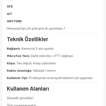
SFE
AIT
ANYTONE
(Kenwood tipi çift pinli giriş ile uyumludur.)
Teknik Özellikler
Bağlantı:
Kenwood 2-pin uyumlu
Mikrofon Türü:
Dahili mikrofon + PTT düğmesi
Klips:
Ters klipsli, kolay sabitleme
Kablo Uzunluğu:
Yaklaşık 1 metre
Kullanım Tipi:
Profesyonel ve bireysel kullanım için uygundur
Kullanım Alanları
Güvenlik görevlileri
Özel organizasyonlar