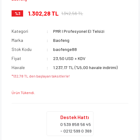
1.302,28 TL
1.342,56 TL
%3
Kategori
PMR I Profesyonel El Telsizi
Marka
Baofeng
Stok Kodu
baofenge88
Fiyat
23,50 USD + KDV
Havale
1.237,17 TL (%5,00 havale indirimi)
*132,78 TL den başlayan taksitlerle!
Ürün Tükendi.
Destek
Hattı
0 539 858 56 45
- 0212 599 0 369