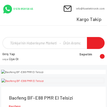
info@foxelektronik.com
0 539 858 56 45
Kargo Takip
Giriş Yap
Sepetim
Üye Ol
veya
Baofeng BF-E88 PMR El Telsizi
Baofeng