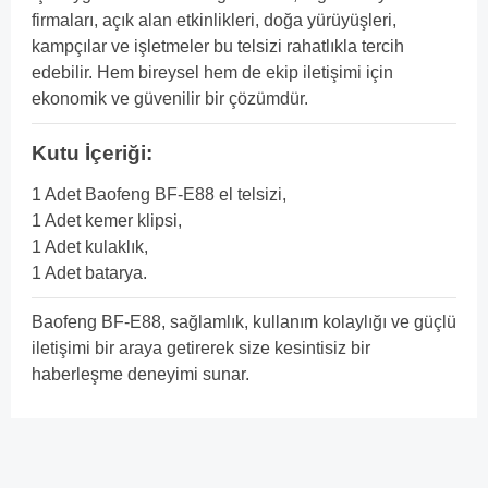
firmaları, açık alan etkinlikleri, doğa yürüyüşleri,
kampçılar ve işletmeler bu telsizi rahatlıkla tercih
edebilir. Hem bireysel hem de ekip iletişimi için
ekonomik ve güvenilir bir çözümdür.
Kutu İçeriği:
1 Adet Baofeng BF-E88 el telsizi,
1 Adet kemer klipsi,
1 Adet kulaklık,
1 Adet batarya.
Baofeng BF-E88, sağlamlık, kullanım kolaylığı ve güçlü
iletişimi bir araya getirerek size kesintisiz bir
haberleşme deneyimi sunar.
Bu ürünün fiyat bilgisi, resim, ürün açıklamalarında ve diğer
konularda yetersiz gördüğünüz noktaları öneri formunu
Bu ürüne ilk yorumu siz yapın!