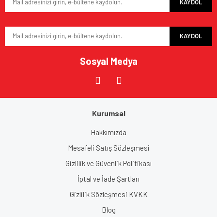
KAYDOL
Ürün fiyatı diğer sitelerden daha pahalı.
Bu ürüne benzer farklı alternatifler olmalı.
KAYDOL
Sosyal Medya
Gönder
Kurumsal
Hakkımızda
Mesafeli Satış Sözleşmesi
Gizlilik ve Güvenlik Politikası
İptal ve İade Şartları
Gizlilik Sözleşmesi KVKK
Blog