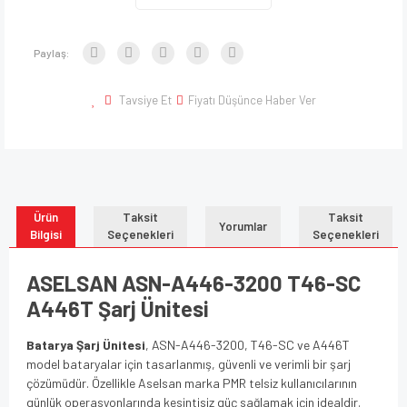
Paylaş:
Tavsiye Et
Fiyatı Düşünce Haber Ver
Ürün
Taksit
Taksit
Yorumlar
Bilgisi
Seçenekleri
Seçenekleri
ASELSAN ASN-A446-3200 T46-SC
A446T Şarj Ünitesi
Batarya Şarj Ünitesi
, ASN-A446-3200, T46-SC ve A446T
model bataryalar için tasarlanmış, güvenli ve verimli bir şarj
çözümüdür. Özellikle Aselsan marka PMR telsiz kullanıcılarının
günlük operasyonlarında kesintisiz güç sağlamak için idealdir.