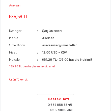
Aselsan
685,56 TL
Kategori
Şarj Üniteleri
Marka
Aselsan
Stok Kodu
aselsanşarjyuvast46sc
Fiyat
12,00 USD + KDV
Havale
651,28 TL (%5,00 havale indirimi)
*69,90 TL den başlayan taksitlerle!
Ürün Tükendi.
Destek
Hattı
0 539 858 56 45
- 0212 599 0 369