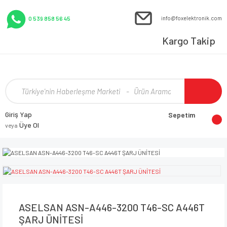
info@foxelektronik.com
0 539 858 56 45
Kargo Takip
Giriş Yap
Sepetim
Üye Ol
veya
ASELSAN ASN-A446-3200 T46-SC A446T
ŞARJ ÜNİTESİ