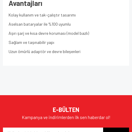
Avantajları
Kolay kullanım ve tak-çalıştır tasarımı
Aselsan bataryalar ile %100 uyumlu
Aşırı şarj ve kısa devre koruması (model bazlı)
Sağlam ve taşınabilir yapı
Uzun ömürlü adaptör ve devre bileşenleri
Bu ürünün fiyat bilgisi, resim, ürün açıklamalarında ve diğer
konularda yetersiz gördüğünüz noktaları öneri formunu
Bu ürüne ilk yorumu siz yapın!
kullanarak tarafımıza iletebilirsiniz.
Görüş ve önerileriniz için teşekkür ederiz.
Yorum Yaz
Ürün resmi kalitesiz, bozuk veya görüntülenemiyor.
E-BÜLTEN
Ürün açıklamasında eksik bilgiler bulunuyor.
Kampanya ve indirimlerden ilk sen haberdar ol!
Ürün bilgilerinde hatalar bulunuyor.