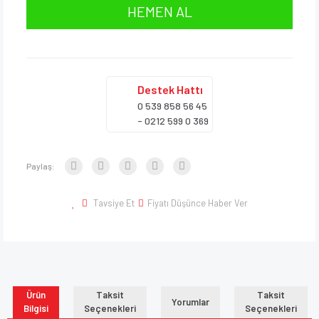
HEMEN AL
Destek
Hattı
0 539 858 56 45
- 0212 599 0 369
Paylaş:
Tavsiye Et
Fiyatı Düşünce Haber Ver
Ürün
Taksit
Taksit
Yorumlar
Bilgisi
Seçenekleri
Seçenekleri