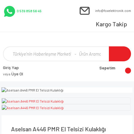
info@foxelektronik.com
0 539 858 56 45
Kargo Takip
Giriş Yap
Sepetim
Üye Ol
veya
Aselsan A446 PMR El Telsizi Kulaklığı