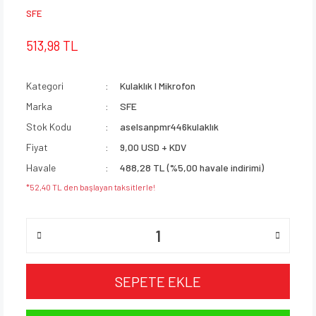
SFE
513,98 TL
Kategori
Kulaklık I Mikrofon
Marka
SFE
Stok Kodu
aselsanpmr446kulaklık
Fiyat
9,00 USD + KDV
Havale
488,28 TL (%5,00 havale indirimi)
*52,40 TL den başlayan taksitlerle!
SEPETE EKLE