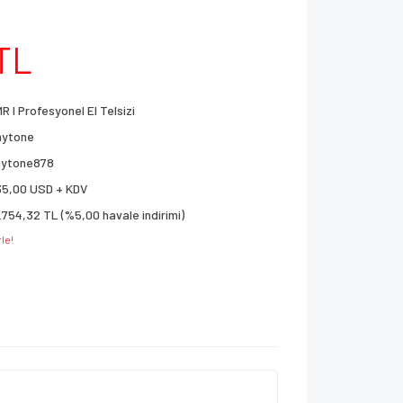
TL
R I Profesyonel El Telsizi
nytone
nytone878
35,00 USD + KDV
.754,32 TL (%5,00 havale indirimi)
le!