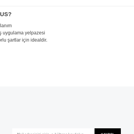
LUS?
llanım
 uygulama yelpazesi
u şartlar için idealdir.
e diğer konularda yetersiz gördüğünüz noktaları öneri formunu kullanarak tarafımı
Bu ürüne ilk yorumu siz yapın!
iyor.
Yorum Yaz