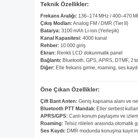
Teknik Özellikler:
Frekans Aralığı:
136–174 MHz / 400–470 M
Çıkış Modları:
Analog FM / DMR (Tier II)
Batarya:
3100 mAh Li‑ion (Yerleşik)
Kanal Kapasitesi:
4000 kanal
Rehber:
10 000 giriş
Ekran:
Renkli LCD dokunmatik panel
Bağlantı:
Bluetooth, GPS, APRS, DTMF, 2 to
Diğer:
Elle frekans girme, roaming, ses kayd
Öne Çıkan Özellikler:
Çift Bant Anten:
Geniş kapsama alanı ve ne
Bluetooth PTT Mandalı:
Eller serbest kulla
APRS/GPS:
Canlı konum paylaşımı ve izle
Roaming:
Telsiz röleleri arasında otomatik g
Ses Kaydı:
DMR modunda konuşma kayıt i