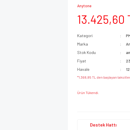
Anytone
13.425,60 
Kategori
PM
Marka
A
Stok Kodu
a
Fiyat
2
Havale
12
*1.368,85 TL den başlayan taksitler
Ürün Tükendi.
Destek
Hattı