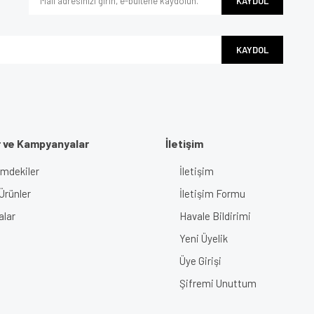
KAYDOL
KAYDOL
r ve Kampyanyalar
İletişim
Gönder
imdekiler
İletişim
Ürünler
İletişim Formu
alar
Havale Bildirimi
Yeni Üyelik
Üye Girişi
Şifremi Unuttum