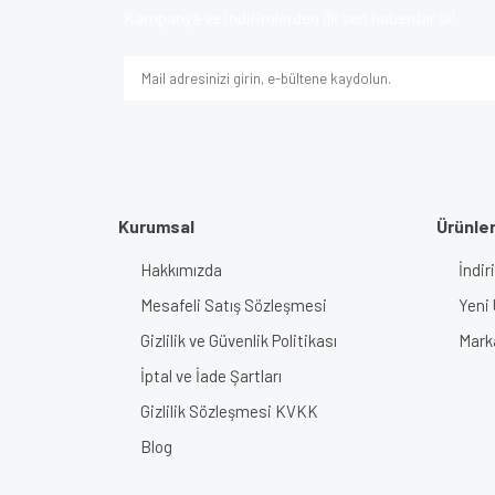
Ürün bilgilerinde hatalar bulunuyor.
Kampanya ve indirimlerden ilk sen haberdar ol!
Ürün fiyatı diğer sitelerden daha pahalı.
Bu ürüne benzer farklı alternatifler olmalı.
Kurumsal
Ürünle
Hakkımızda
İndir
Mesafeli Satış Sözleşmesi
Yeni 
Gizlilik ve Güvenlik Politikası
Mark
İptal ve İade Şartları
Gizlilik Sözleşmesi KVKK
Blog