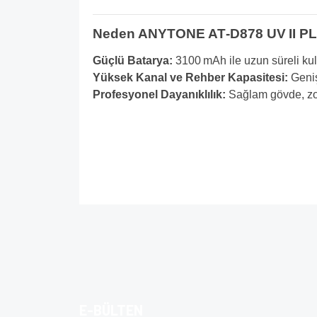
Neden ANYTONE AT‑D878 UV II P
Güçlü Batarya:
3100 mAh ile uzun süreli ku
Yüksek Kanal ve Rehber Kapasitesi:
Geniş
Profesyonel Dayanıklılık:
Sağlam gövde, zorl
4E Elektronik işbirliğiyle
Bu ürünün fiyat bilgisi, resim, ürün açıklamalarında v
Görüş ve önerileriniz için teşekkür ederiz.
Ürün resmi kalitesiz, bozuk veya görüntülenem
Ürün açıklamasında eksik bilgiler bulunuyor.
E-BÜLTEN