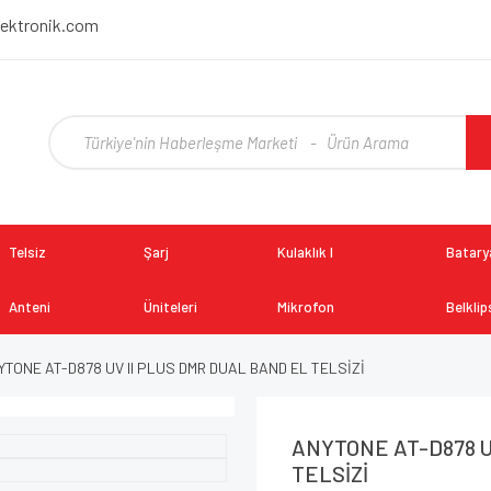
lektronik.com
Telsiz
Şarj
Kulaklık I
Batarya
Anteni
Üniteleri
Mikrofon
Belklip
YTONE AT-D878 UV II PLUS DMR DUAL BAND EL TELSİZİ
ANYTONE AT-D878 U
TELSİZİ