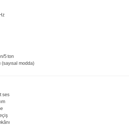
Hz
n/5 ton
ı (sayısal modda)
t ses
nım
me
eçiş
mkânı