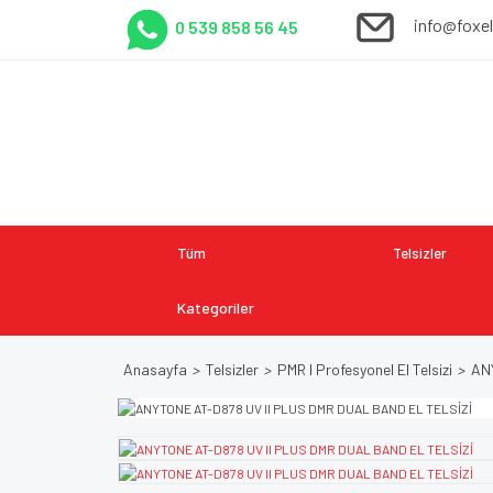
info@foxe
0 539 858 56 45
Tüm
Telsizler
Kategoriler
Anasayfa
Telsizler
PMR I Profesyonel El Telsizi
AN