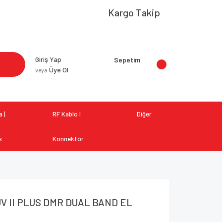
Kargo Takip
Giriş Yap
Sepetim
Üye Ol
veya
 |
RF Kablo I
Diğer
s
Konnektör
V II PLUS DMR DUAL BAND EL